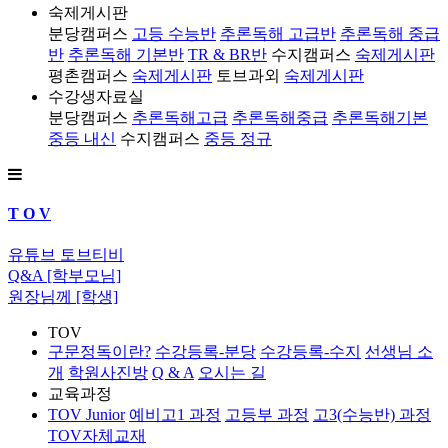
숙제게시판
분당캠퍼스
고등 수능반
추론독해 고급반
추론독해 중급
반
추론독해 기본반
TR & BR반
수지캠퍼스
숙제게시판
평촌캠퍼스
숙제게시판
토브과외
숙제게시판
수강생자료실
분당캠퍼스
추론독해고급
추론독해중급
추론독해기본
중등 내신
수지캠퍼스
중등 정규
T O V
유튜브 토브티비
Q&A [학부모님]
원장님께 [학생]
TOV
구문정독이란?
수강등록-분당
수강등록-수지
선생님 소
개
학원사진방
Q & A
오시는 길
교육과정
TOV Junior
예비고1 과정
고등부 과정
고3(수능반) 과정
TOV자체교재