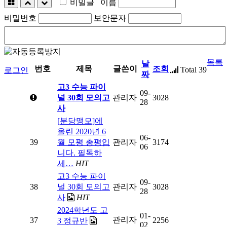
비밀글
이름
비밀번호
보안문자
목록
날
번호
제목
글쓴이
조회
Total 39
로그인
짜
고3 수능 파이
09-
널 30회 모의고
관리자
3028
28
사
[분당맹모]에
올린 2020년 6
06-
39
월 모평 총평입
관리자
3174
06
니다. 필독하
세…
HIT
고3 수능 파이
09-
38
널 30회 모의고
관리자
3028
28
사
HIT
2024학년도 고
01-
관리자
37
2256
3 정규반
02