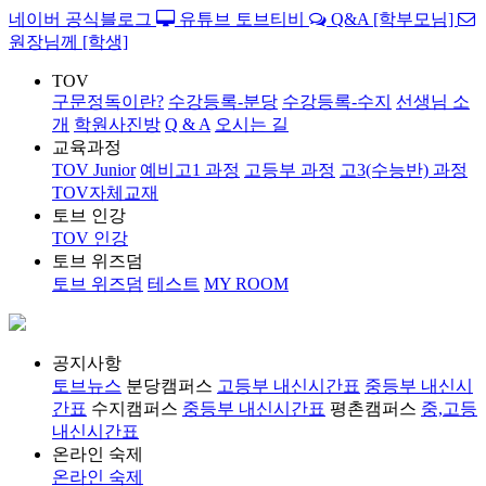
네이버 공식블로그
유튜브 토브티비
Q&A [학부모님]
원장님께 [학생]
TOV
구문정독이란?
수강등록-분당
수강등록-수지
선생님 소
개
학원사진방
Q & A
오시는 길
교육과정
TOV Junior
예비고1 과정
고등부 과정
고3(수능반) 과정
TOV자체교재
토브 인강
TOV 인강
토브 위즈덤
토브 위즈덤
테스트
MY ROOM
공지사항
토브뉴스
분당캠퍼스
고등부 내신시간표
중등부 내신시
간표
수지캠퍼스
중등부 내신시간표
평촌캠퍼스
중,고등
내신시간표
온라인 숙제
온라인 숙제