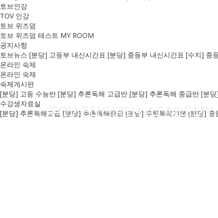
토브인강
TOV 인강
토브 위즈덤
토브 위즈덤
테스트
MY ROOM
공지사항
토브뉴스
[분당] 고등부 내신시간표
[분당] 중등부 내신시간표
[수지] 
온라인 숙제
온라인 숙제
숙제게시판
[분당] 고등 수능반
[분당] 추론독해 고급반
[분당] 추론독해 중급반
[분당
수강생자료실
TOV ENGLISH ACADEMY
[분당] 추론독해고급
[분당] 추론독해중급
[분당] 추론독해기본
[분당] 중