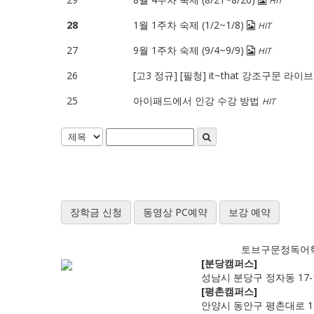
HIT
28
1월 1주차 숙제 (1/2~1/8)
HIT
27
9월 1주차 숙제 (9/4~9/9)
HIT
26
[고3 정규] [필청] it~that 강조구문 라
25
아이패드에서 인강 수강 방법
HIT
장학금 신청
동영상 PC예약
보강 예약
토브구문정독어
[분당캠퍼스]
성남시 분당구 정자동 17-
[평촌캠퍼스]
안양시 동안구 평촌대로 13