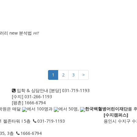
이브러리 new 분석법
HIT
1
2
3
>
입학 & 상담안내
[분당] 031-719-1193
[수지] 031-266-1193
[평촌] 1666-6794
학원은 매달
에서
100
명과
에서
50
명,
한국백혈병어린이재단
를 
[수지캠퍼스]
1 젤존타워 I 5층
031-719-1193
용인시 수지구 수지
5, 3층
1666-6794