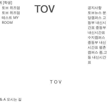
 [학생]
토브 위즈덤
공지사항
토브 위즈덤
토브뉴스
분
테스트
MY
당캠퍼스
고
ROOM
등부 내신시
간표
중등부
내신시간표
수지캠퍼스
중등부 내신
시간표
평촌
캠퍼스
중,고
등 내신시간
표
T O V
& A
오시는 길