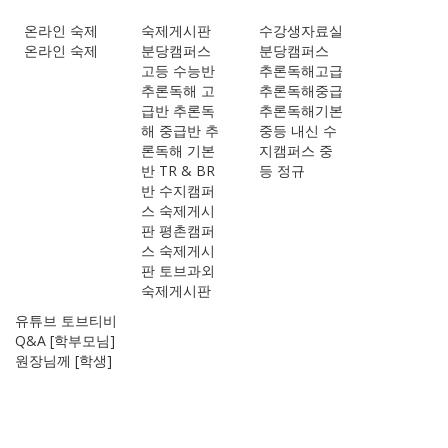
온라인 숙제
숙제게시판
수강생자료실
온라인 숙제
분당캠퍼스
분당캠퍼스
고등 수능반
추론독해고급
추론독해 고
추론독해중급
급반
추론독
추론독해기본
해 중급반
추
중등 내신
수
론독해 기본
지캠퍼스
중
반
TR & BR
등 정규
반
수지캠퍼
스
숙제게시
판
평촌캠퍼
스
숙제게시
판
토브과외
숙제게시판
유튜브 토브티비
Q&A [학부모님]
원장님께 [학생]