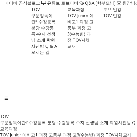
네이버 공식블로그
유튜브 토브티비
Q&A [학부모님]
원장님께
TOV
교육과정
토브 인강
구문정독이
TOV Junior
예
TOV 인강
란?
수강등록-
비고1 과정
고
분당
수강등
등부 과정
고
록-수지
선생
3(수능반) 과
님 소개
학원
정
TOV자체
사진방
Q & A
교재
오시는 길
TOV
구문정독이란?
수강등록-분당
수강등록-수지
선생님 소개
학원사진방
Q 
교육과정
TOV Junior
예비고1 과정
고등부 과정
고3(수능반) 과정
TOV자체교재