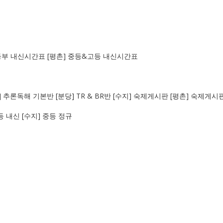
중등부 내신시간표
[평촌] 중등&고등 내신시간표
] 추론독해 기본반
[분당] TR & BR반
[수지] 숙제게시판
[평촌] 숙제게시
등 내신
[수지] 중등 정규